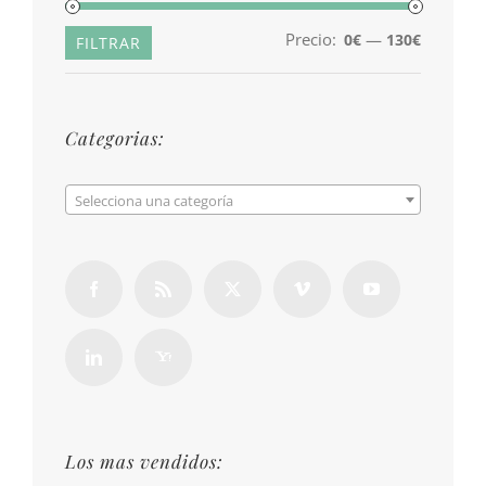
Precio:
—
0€
130€
Precio
Precio
FILTRAR
mínimo
máximo
Categorias:

Selecciona una categoría
Los mas vendidos: