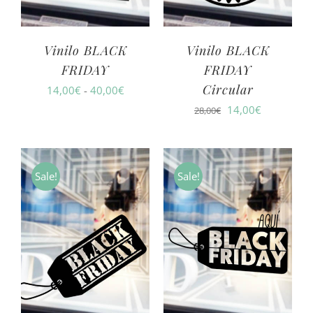
Vinilo BLACK
Vinilo BLACK
FRIDAY
FRIDAY
Circular
Rango
14,00
€
-
40,00
€
El
El
14,00
€
de
28,00
€
precio
precio
precios:
original
actual
desde
era:
es:
14,00€
Sale!
Sale!
28,00€.
14,00€.
hasta
40,00€