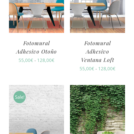
Fotomural
Fotomural
Adhesivo Otoño
Adhesivo
Ventana Loft
Rango
55,00
€
-
128,00
€
Rango
55,00
€
-
128,00
€
de
de
precios:
precios:
desde
desde
55,00€
Sale!
55,00€
hasta
hasta
128,00€
128,00€