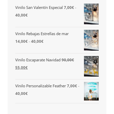
Vinilo San Valentín Especial
7,00
€
-
Rango
40,00
€
de
precios:
Vinilo Rebajas Estrellas de mar
desde
Rango
14,00
€
-
40,00
€
7,00€
de
hasta
precios:
Vinilo Escaparate Navidad
90,00
€
40,00€
desde
El
El
55,00
€
14,00€
precio
precio
hasta
original
actual
Vínilo Personalizable Feather
7,00
€
-
40,00€
era:
es:
Rango
40,00
€
90,00€.
55,00€.
de
precios: