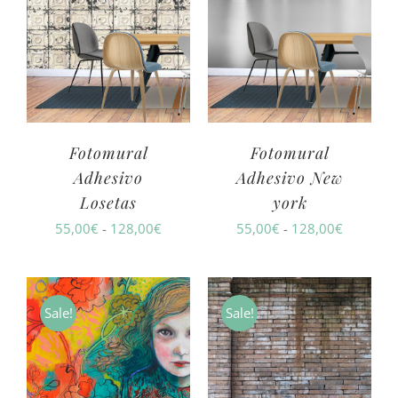
128,00€
128,00€
Fotomural
Fotomural
Adhesivo
Adhesivo New
Losetas
york
Rango
Rango
55,00
€
-
128,00
€
55,00
€
-
128,00
€
de
de
precios:
precios:
desde
desde
Sale!
Sale!
55,00€
55,00€
hasta
hasta
128,00€
128,00€