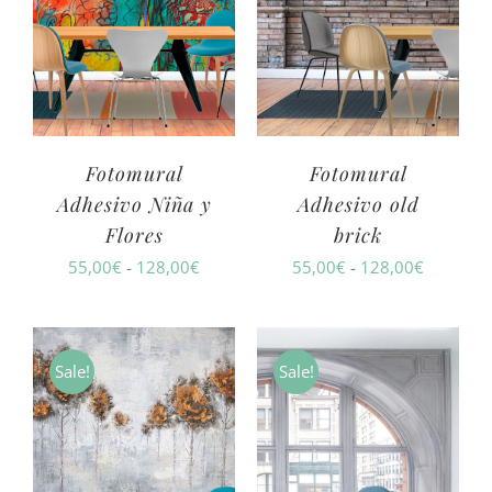
Fotomural
Fotomural
Adhesivo Niña y
Adhesivo old
Flores
brick
Rango
Rango
55,00
€
-
128,00
€
55,00
€
-
128,00
€
de
de
precios:
precios:
desde
desde
Sale!
Sale!
55,00€
55,00€
hasta
hasta
128,00€
128,00€