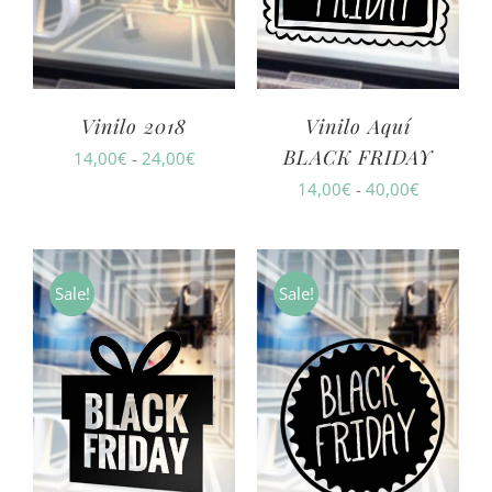
Vinilo 2018
Vinilo Aquí
BLACK FRIDAY
Rango
14,00
€
-
24,00
€
Rango
14,00
€
-
40,00
€
de
de
precios:
precios:
desde
desde
14,00€
Sale!
Sale!
14,00€
hasta
hasta
24,00€
40,00€