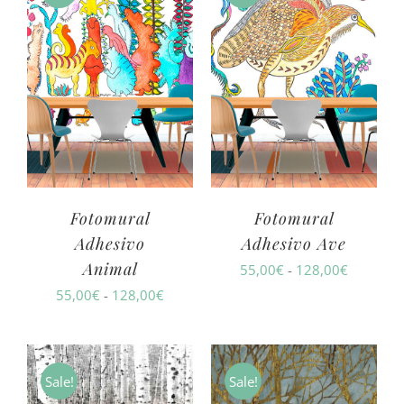
Fotomural
Fotomural
Adhesivo
Adhesivo Ave
Animal
Rango
55,00
€
-
128,00
€
Rango
55,00
€
-
128,00
€
de
de
precios:
precios:
desde
desde
55,00€
Sale!
Sale!
55,00€