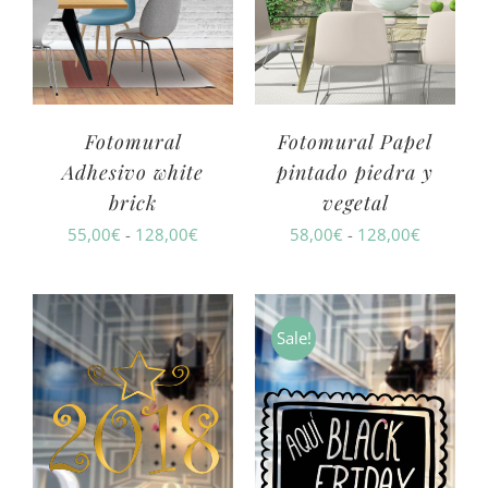
Fotomural Papel
Fotomural
pintado piedra y
Adhesivo white
vegetal
brick
Rango
Rango
58,00
€
-
128,00
€
55,00
€
-
128,00
€
de
de
precios:
precios:
desde
desde
Sale!
58,00€
55,00€
hasta
hasta
128,00€
128,00€