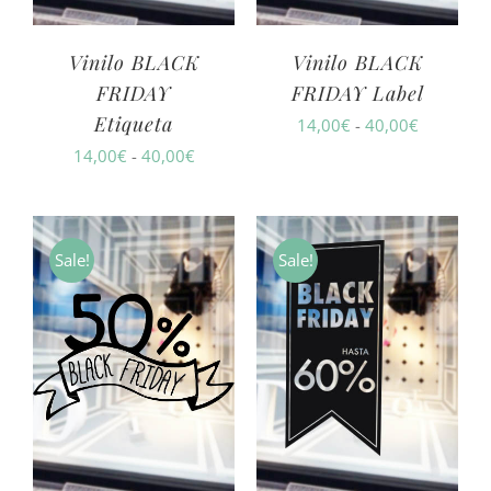
Vinilo BLACK
Vinilo BLACK
FRIDAY
FRIDAY Label
Etiqueta
Rango
14,00
€
-
40,00
€
Rango
14,00
€
-
40,00
€
de
de
precios:
precios:
desde
desde
14,00€
Sale!
Sale!
14,00€
hasta
hasta
40,00€
40,00€