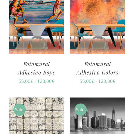
hasta
128,00€
128,00€
Fotomural
Fotomural
Adhesivo Boys
Adhesivo Colors
Rango
Rango
55,00
€
-
128,00
€
55,00
€
-
128,00
€
de
de
precios:
precios:
desde
desde
Sale!
Sale!
55,00€
55,00€
hasta
hasta