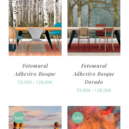
hasta
hasta
128,00€
128,00€
Fotomural
Fotomural
Adhesivo Bosque
Adhesivo Bosque
Dorado
Rango
55,00
€
-
128,00
€
Rango
55,00
€
-
128,00
€
de
de
precios:
precios:
desde
desde
55,00€
Sale!
Sale!
55,00€
hasta