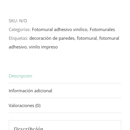
Adhesivo
68,00€.
55,00€.
Otoño
SKU:
N/D
cantidad
Categorías:
Fotomural adhesivo vinilico
,
Fotomurales
Etiquetas:
decoración de paredes
,
fotomural
,
fotomural
adhesivo
,
vinilo impreso
Descripción
Información adicional
Valoraciones (0)
Descripción