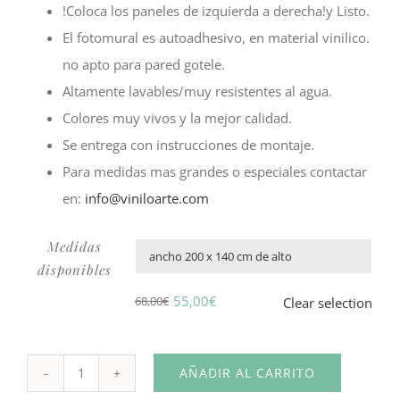
!Coloca los paneles de izquierda a derecha!y Listo.
El fotomural es autoadhesivo, en material vinilico.
no apto para pared gotele.
Altamente lavables/muy resistentes al agua.
Colores muy vivos y la mejor calidad.
Se entrega con instrucciones de montaje.
Para medidas mas grandes o especiales contactar
en:
info@viniloarte.com
Medidas

disponibles
55,00
€
68,00
€
Clear selection
El
El
precio
precio
original
actual
AÑADIR AL CARRITO
Fotomural
era:
es: