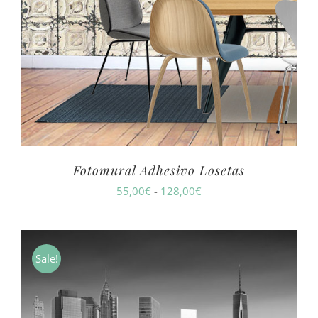
Fotomural Adhesivo Losetas
Rango
55,00
€
-
128,00
€
de
precios:
desde
Sale!
55,00€
hasta
128,00€