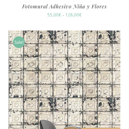
Fotomural Adhesivo Niña y Flores
Rango
55,00
€
-
128,00
€
de
precios:
desde
Sale!
55,00€
hasta
128,00€