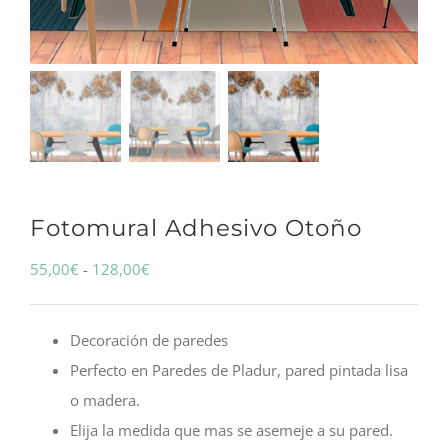
Fotomural Adhesivo Otoño
Rango
55,00
€
-
128,00
€
de
precios:
Decoración de paredes
desde
Perfecto en Paredes de Pladur, pared pintada lisa
55,00€
o madera.
hasta
Elija la medida que mas se asemeje a su pared.
128,00€