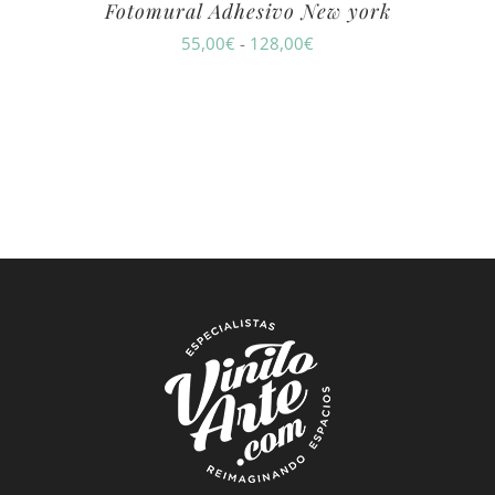
Fotomural Adhesivo New york
Rango
55,00
€
-
128,00
€
de
precios:
desde
55,00€
hasta
128,00€