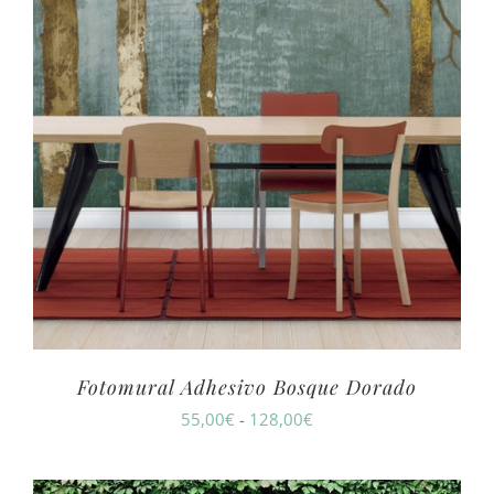
Fotomural Adhesivo Bosque Dorado
Rango
55,00
€
-
128,00
€
de
precios: