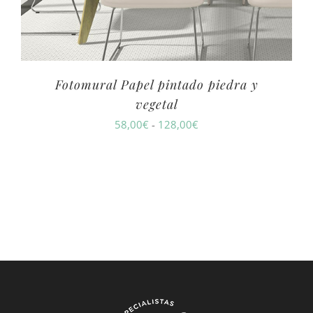
Fotomural Papel pintado piedra y
vegetal
Rango
58,00
€
-
128,00
€
de
precios:
desde
58,00€
hasta
128,00€