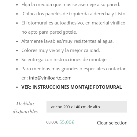
hasta
Elija la medida que mas se asemeje a su pared.
128,00€
!Coloca los paneles de izquierda a derecha!y Listo.
El fotomural es autoadhesivo, en material vinilico.
no apto para pared gotele.
Altamente lavables/muy resistentes al agua.
Colores muy vivos y la mejor calidad.
Se entrega con instrucciones de montaje.
Para medidas mas grandes o especiales contactar
en:
info@viniloarte.com
VER: INSTRUCCIONES MONTAJE FOTOMURAL
Medidas

disponibles
55,00
€
68,00
€
Clear selection
El
El
precio
precio