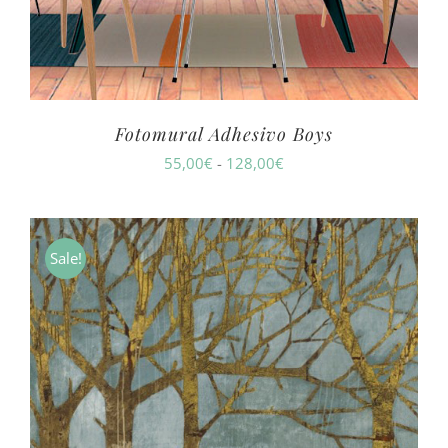
Fotomural Adhesivo Boys
Rango
55,00
€
-
128,00
€
de
precios:
desde
Sale!
55,00€
hasta
128,00€