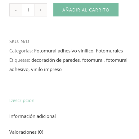
original
actual
AÑADIR AL CARRITO
Fotomural
era:
es:
Adhesivo
68,00€.
55,00€.
Ventana
SKU:
N/D
Loft
Categorías:
Fotomural adhesivo vinilico
,
Fotomurales
cantidad
Etiquetas:
decoración de paredes
,
fotomural
,
fotomural
adhesivo
,
vinilo impreso
Descripción
Información adicional
Valoraciones (0)