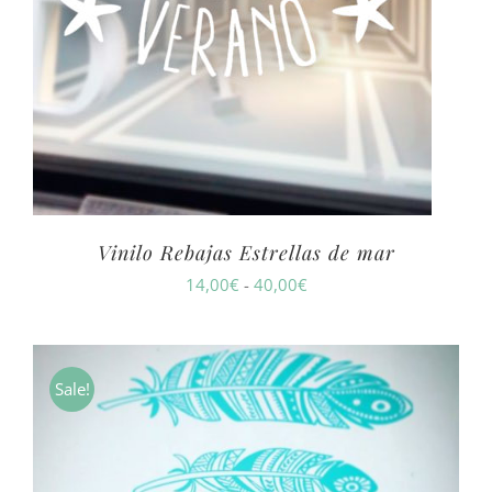
Vinilo Rebajas Estrellas de mar
Rango
14,00
€
-
40,00
€
de
precios:
desde
Sale!
14,00€
hasta
40,00€