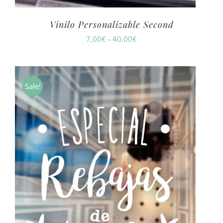
Vinilo Personalizable Second
Rango
7,00
€
-
40,00
€
de
precios:
desde
Sale!
7,00€
hasta
40,00€