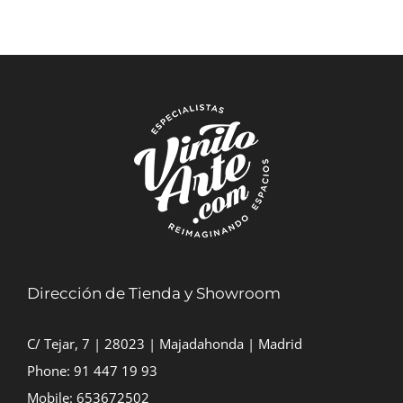
precios:
desde
7,00€
hasta
40,00€
Dirección de Tienda y Showroom
C/ Tejar, 7 | 28023 | Majadahonda | Madrid
Phone:
91 447 19 93
Mobile:
653672502