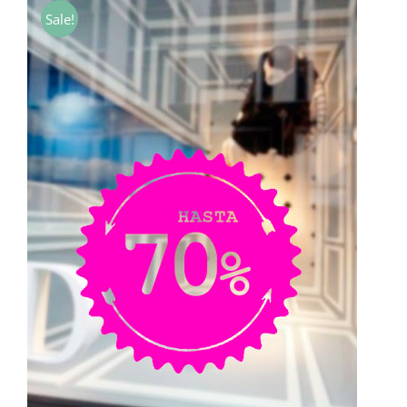
desde
Sale!
7,00€
hasta
40,00€