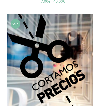
Rango
7,00
€
-
40,00
€
de
precios:
desde
Sale!
7,00€
hasta
40,00€