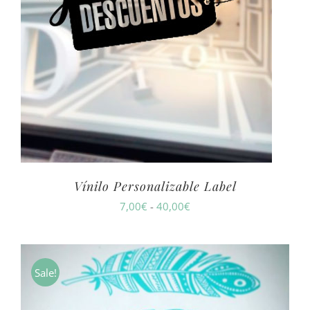
Vínilo Personalizable Label
Rango
7,00
€
-
40,00
€
de
precios:
desde
Sale!
7,00€
hasta