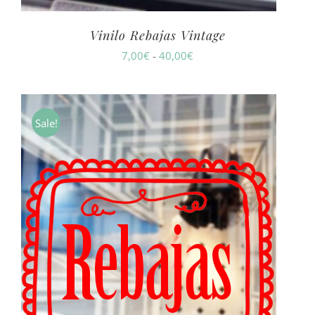
Vinilo Rebajas Vintage
Rango
7,00
€
-
40,00
€
de
precios:
desde
Sale!
7,00€
hasta
40,00€