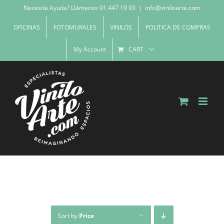
Skip
Necesita Ayuda? Llámenos 91 447 19 93
|
info@viniloarte.com
to
OFICINAS
FOTOMURALES
VINILOS
POLITICA DE COMPRAS
content
My Account
CART
Sort by
Price