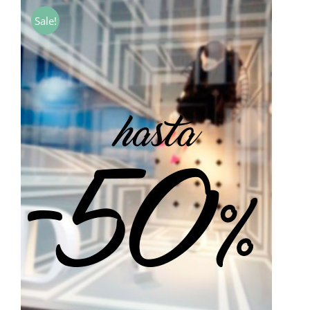
desde
Sale!
7,00€
hasta
40,00€