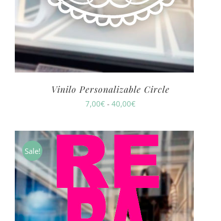
Vinilo Personalizable Circle
Rango
7,00
€
-
40,00
€
de
precios:
desde
Sale!
7,00€
hasta
40,00€