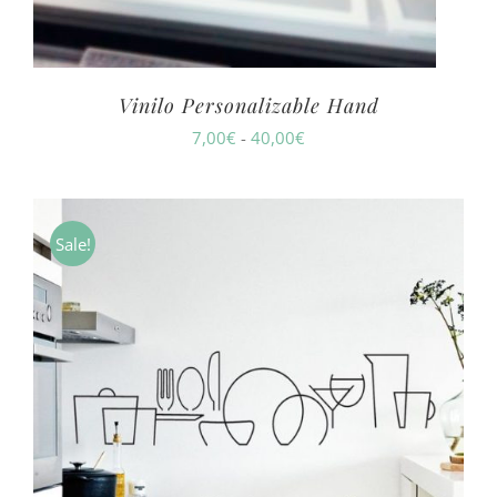
Vinilo Personalizable Hand
Rango
7,00
€
-
40,00
€
de
precios:
desde
Sale!
7,00€
hasta
40,00€