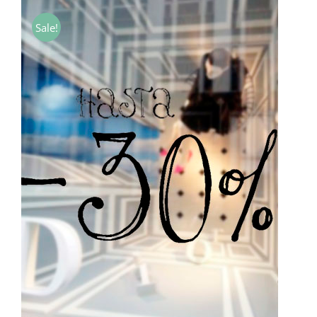
precios:
desde
Sale!
7,00€
hasta
40,00€