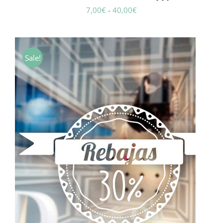
Rango
7,00
€
-
40,00
€
de
precios:
desde
Sale!
7,00€
hasta
40,00€