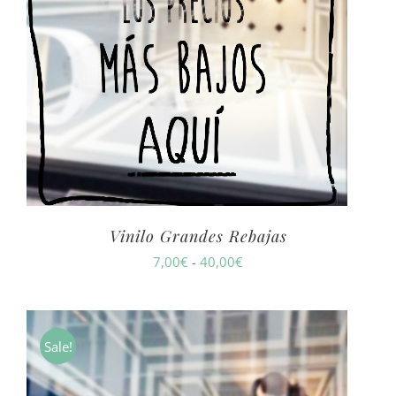
Vinilo Grandes Rebajas
Rango
7,00
€
-
40,00
€
de
precios:
desde
Sale!
7,00€
hasta