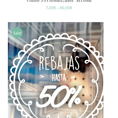
Vinilo Personalizable Second
Rango
7,00
€
-
40,00
€
de
precios:
desde
Sale!
7,00€
hasta
40,00€