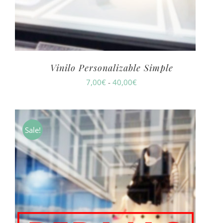
Vinilo Personalizable Simple
Rango
7,00
€
-
40,00
€
de
precios:
desde
Sale!
7,00€
hasta
40,00€