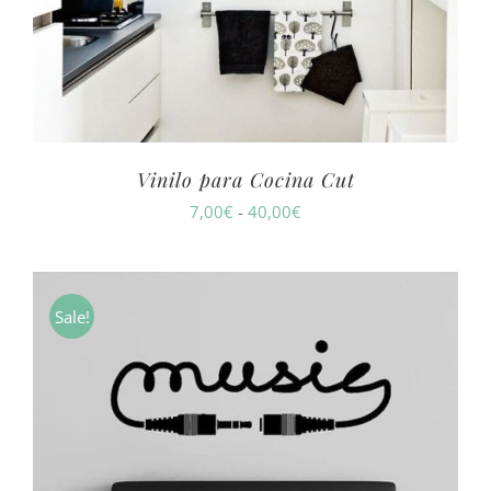
Vinilo para Cocina Cut
Rango
7,00
€
-
40,00
€
de
precios:
desde
Sale!
7,00€
hasta
40,00€