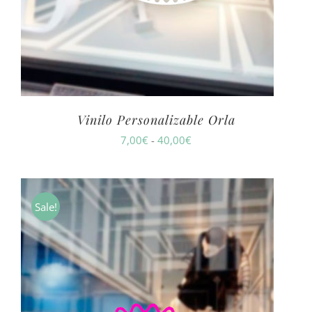
Vinilo Personalizable Orla
Rango
7,00
€
-
40,00
€
de
precios:
desde
Sale!
7,00€
hasta
40,00€