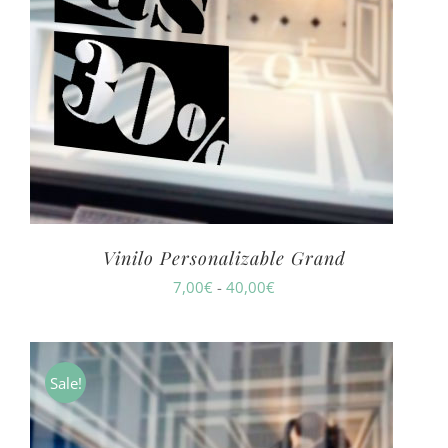
Vinilo Personalizable Grand
Rango
7,00
€
-
40,00
€
de
precios:
desde
Sale!
7,00€
hasta