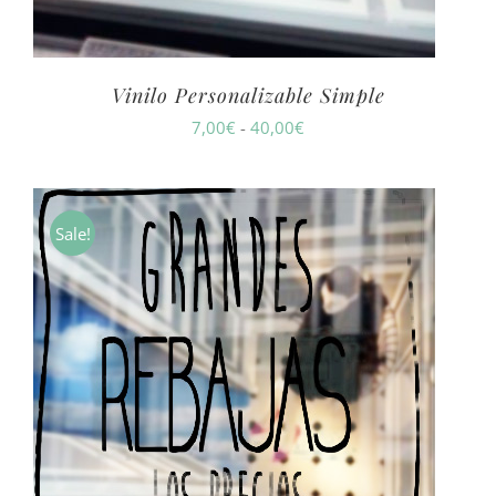
Vinilo Personalizable Simple
Rango
7,00
€
-
40,00
€
de
precios:
desde
Sale!
7,00€
hasta
40,00€