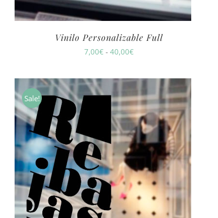
Vinilo Personalizable Full
Rango
7,00
€
-
40,00
€
de
precios:
desde
Sale!
7,00€
hasta
40,00€