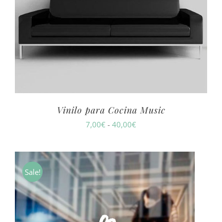
Vinilo para Cocina Music
Rango
7,00
€
-
40,00
€
de
precios:
desde
Sale!
7,00€
hasta
40,00€