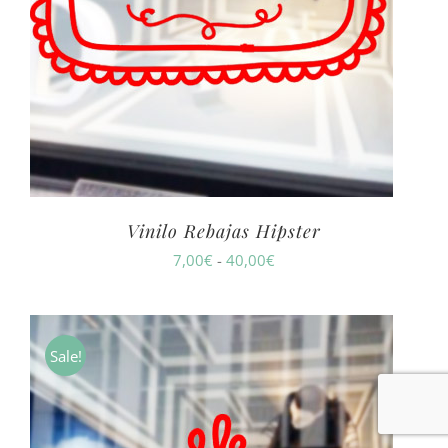
Vinilo Rebajas Hipster
Rango
7,00
€
-
40,00
€
de
precios:
desde
Sale!
7,00€
hasta
40,00€