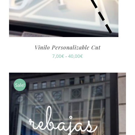
Vinilo Personalizable Cut
Rango
7,00
€
-
40,00
€
de
precios:
desde
Sale!
7,00€
hasta
40,00€