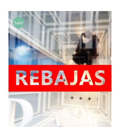
de
precios:
desde
Sale!
7,00€
hasta
40,00€