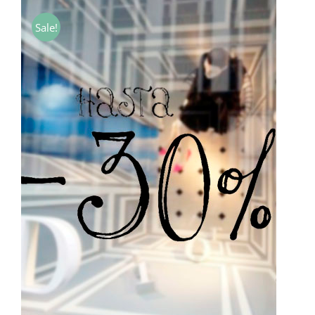
precios:
desde
Sale!
7,00€
hasta
40,00€