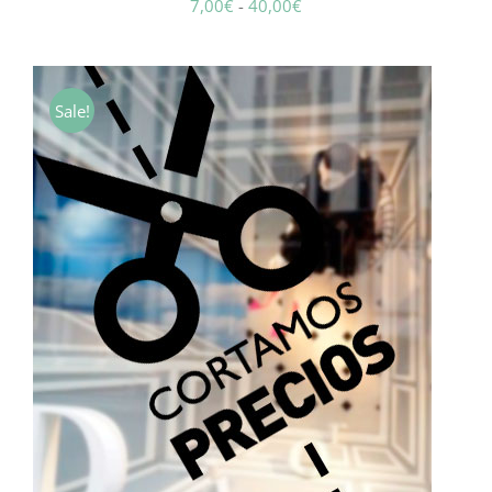
Rango
7,00
€
-
40,00
€
de
precios:
desde
Sale!
7,00€
hasta
40,00€