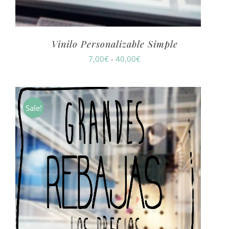
Vinilo Personalizable Simple
Rango
7,00
€
-
40,00
€
de
precios:
desde
Sale!
7,00€
hasta
40,00€