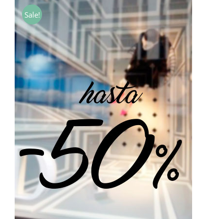
desde
Sale!
7,00€
hasta
40,00€