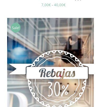
Rango
7,00
€
-
40,00
€
de
precios:
desde
Sale!
7,00€
hasta
40,00€