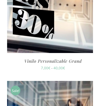
Vinilo Personalizable Grand
Rango
7,00
€
-
40,00
€
de
precios:
desde
Sale!
7,00€
hasta