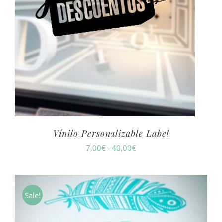
Vínilo Personalizable Label
Rango
7,00
€
-
40,00
€
de
precios:
desde
Sale!
7,00€
hasta