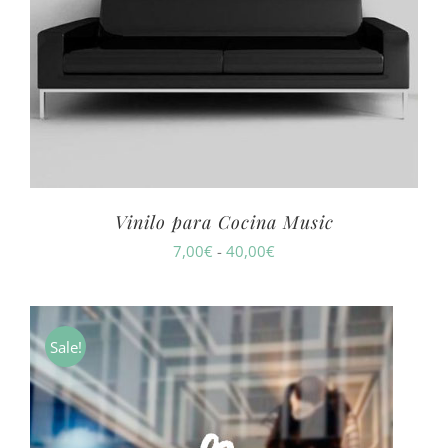
Vinilo para Cocina Music
Rango
7,00
€
-
40,00
€
de
precios:
desde
Sale!
7,00€
hasta
40,00€