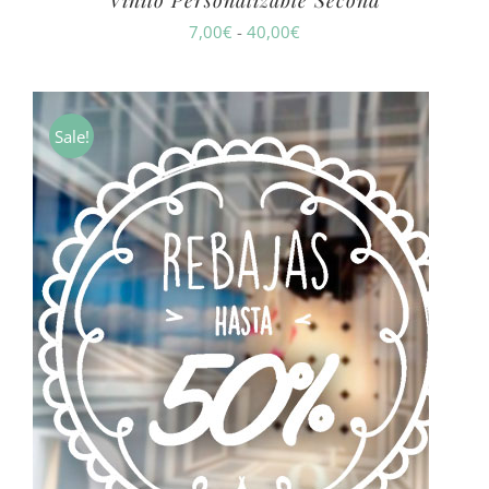
Vinilo Personalizable Second
Rango
7,00
€
-
40,00
€
de
precios:
desde
Sale!
7,00€
hasta
40,00€