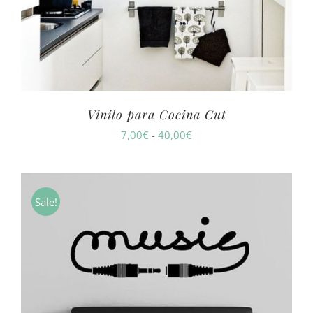
Vinilo para Cocina Cut
Rango
7,00
€
-
40,00
€
de
precios:
desde
Sale!
7,00€
hasta
40,00€