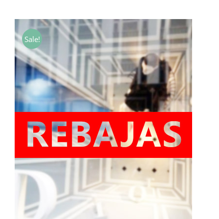
de
precios:
desde
Sale!
7,00€
hasta
40,00€