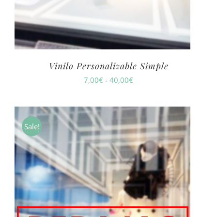
Vinilo Personalizable Simple
Rango
7,00
€
-
40,00
€
de
precios:
desde
Sale!
7,00€
hasta
40,00€