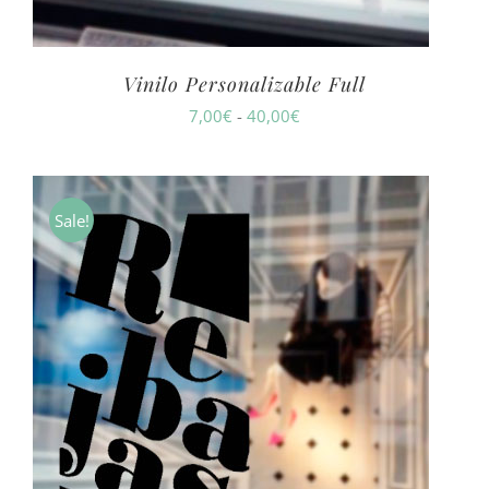
Vinilo Personalizable Full
Rango
7,00
€
-
40,00
€
de
precios:
desde
Sale!
7,00€
hasta
40,00€