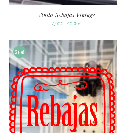
Vinilo Rebajas Vintage
Rango
7,00
€
-
40,00
€
de
precios:
desde
Sale!
7,00€
hasta
40,00€