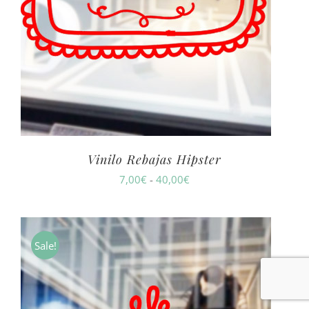
Vinilo Rebajas Hipster
Rango
7,00
€
-
40,00
€
de
precios:
desde
Sale!
7,00€
hasta
40,00€