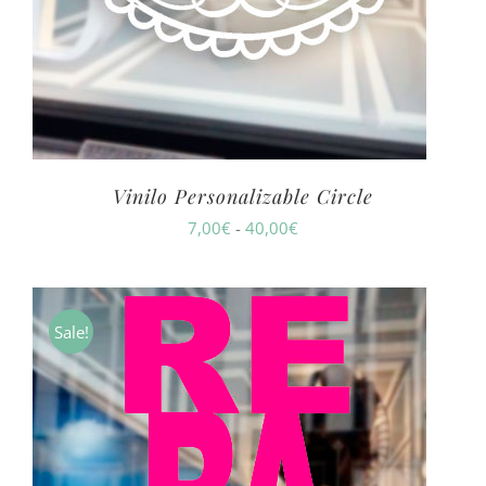
Vinilo Personalizable Circle
Rango
7,00
€
-
40,00
€
de
precios:
desde
Sale!
7,00€
hasta
40,00€