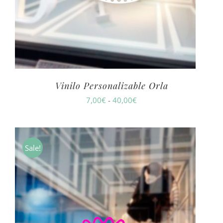
Vinilo Personalizable Orla
Rango
7,00
€
-
40,00
€
de
precios:
desde
Sale!
7,00€
hasta
40,00€