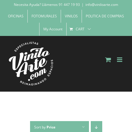
Skip
Necesita Ayuda? Llámenos 91 447 19 93
|
info@viniloarte.com
to
OFICINAS
FOTOMURALES
VINILOS
POLITICA DE COMPRAS
content
My Account
CART
Sort by
Price