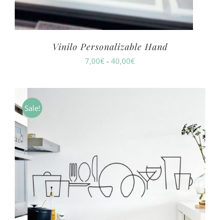
Vinilo Personalizable Hand
Rango
7,00
€
-
40,00
€
de
precios:
desde
Sale!
7,00€
hasta
40,00€