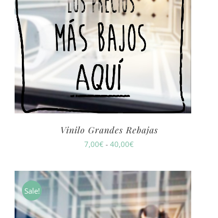
Vinilo Grandes Rebajas
Rango
7,00
€
-
40,00
€
de
precios:
desde
Sale!
7,00€
hasta