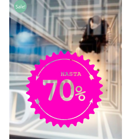
desde
Sale!
7,00€
hasta
40,00€