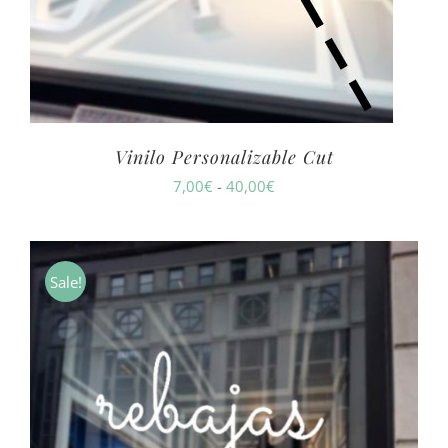
Vinilo Personalizable Cut
Rango
7,00
€
-
40,00
€
de
precios:
desde
Sale!
7,00€
hasta
40,00€