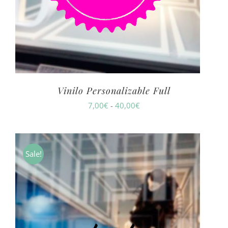
Vinilo Personalizable Full
Rango
7,00
€
-
40,00
€
de
precios:
desde
Sale!
7,00€
hasta
40,00€