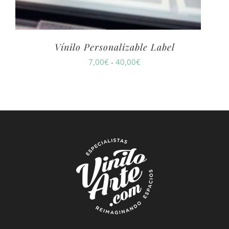
Vínilo Personalizable Label
Rango
7,00
€
-
40,00
€
de
precios:
desde
7,00€
hasta
40,00€