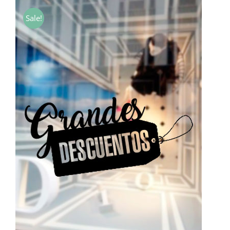
desde
Sale!
7,00€
hasta
40,00€