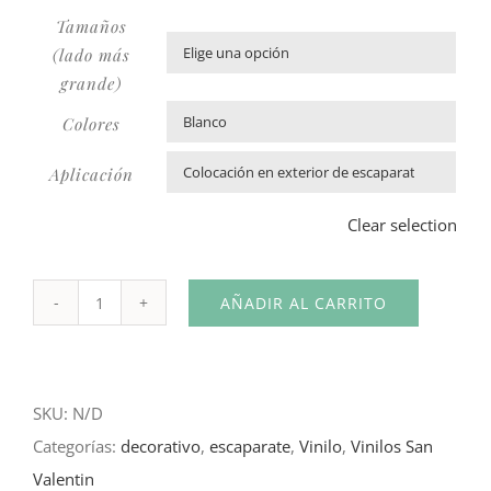
Tamaños
(lado más

grande)
Colores

Aplicación

Clear selection
AÑADIR AL CARRITO
Vinilo
San
Valentín
SKU:
N/D
Feliz
Categorías:
decorativo
,
escaparate
,
Vinilo
,
Vinilos San
Vintage
Valentin
cantidad