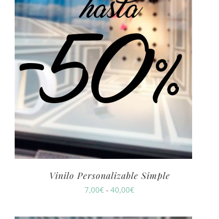
Vinilo Personalizable Simple
Rango
7,00
€
-
40,00
€
de
precios: