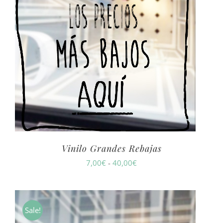
Vinilo Grandes Rebajas
Rango
7,00
€
-
40,00
€
de
precios:
desde
Sale!
7,00€