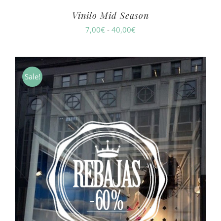
Vinilo Mid Season
Rango
7,00
€
-
40,00
€
de
precios:
desde
Sale!
7,00€
hasta
40,00€