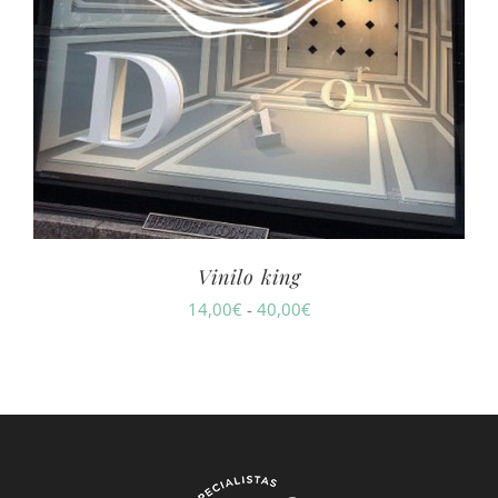
Vinilo king
Rango
14,00
€
-
40,00
€
de
precios:
desde
14,00€
hasta