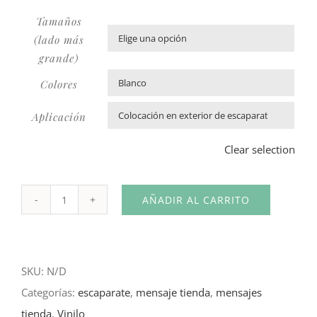
Tamaños
(lado más

grande)
Colores

Aplicación

Clear selection
AÑADIR AL CARRITO
Vinilo
Nueva
Colección
SKU:
N/D
cantidad
Categorías:
escaparate
,
mensaje tienda
,
mensajes
tienda
,
Vinilo