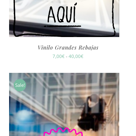
Vinilo Grandes Rebajas
Rango
7,00
€
-
40,00
€
de
precios:
desde
Sale!
7,00€
hasta
40,00€