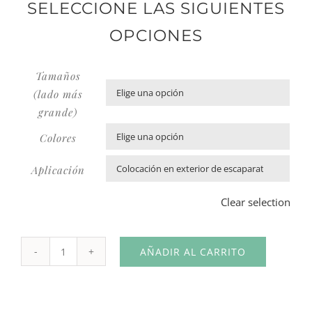
SELECCIONE LAS SIGUIENTES
OPCIONES
Tamaños
(lado más

grande)
Colores

Aplicación

Clear selection
AÑADIR AL CARRITO
Vinilo
Feliz
Navidad