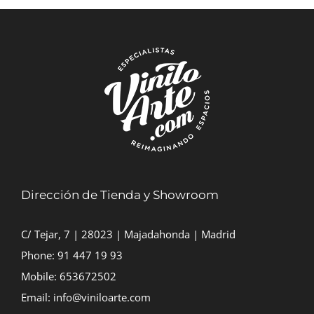
desde
7,00€
hasta
40,00€
Dirección de Tienda y Showroom
C/ Tejar, 7 | 28023 | Majadahonda | Madrid
Phone:
91 447 19 93
Mobile:
653672502
Email:
info@viniloarte.com