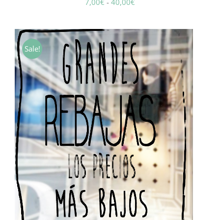
Rango
7,00
€
-
40,00
€
de
precios:
desde
Sale!
7,00€
hasta
40,00€