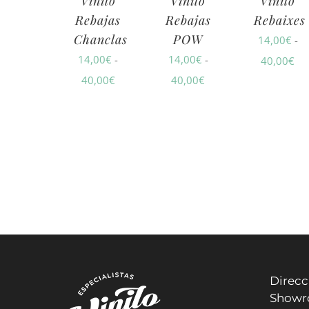
Vinilo
Vinilo
Vinilo
Rebajas
Rebajas
Rebaixes
Chanclas
POW
14,00
€
-
14,00
€
-
14,00
€
-
Ra
40,00
€
Rango
Rango
40,00
€
40,00
€
de
de
de
pre
precios:
precios:
de
desde
desde
14
14,00€
14,00€
ha
hasta
hasta
40
40,00€
40,00€
Direcc
Show