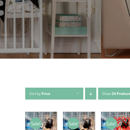
Sort by
Price
Show
24 Produc
Sale!
Sale!
Sale!