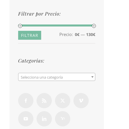
Filtrar por Precio:
Precio:
—
0€
130€
Precio
Precio
FILTRAR
mínimo
máximo
Categorias:

Selecciona una categoría