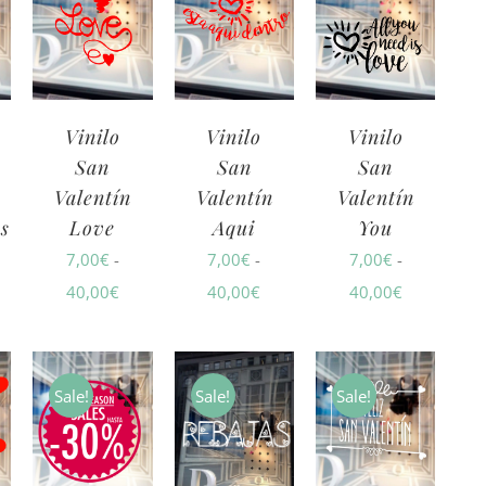
Vinilo
Vinilo
Vinilo
San
San
San
Valentín
Valentín
Valentín
s
Love
Aqui
You
7,00
€
-
7,00
€
-
7,00
€
-
ngo
Rango
Rango
Rango
40,00
€
40,00
€
40,00
€
de
de
de
cios:
precios:
precios:
precios:
sde
desde
desde
desde
Sale!
Sale!
Sale!
00€
7,00€
7,00€
7,00€
sta
hasta
hasta
hasta