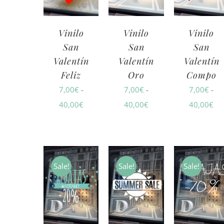
40,00€
40,00€
40
Vinilo
Vinilo
Vinilo
San
San
San
Valentín
Valentín
Valentín
Feliz
Oro
Compo
7,00
€
-
7,00
€
-
7,00
€
-
Rango
Rango
Ra
40,00
€
40,00
€
40,00
€
de
de
de
precios:
precios:
pre
desde
desde
de
7,00€
7,00€
7,
Sale!
Sale!
Sale!
hasta
hasta
ha
40,00€
40,00€
40