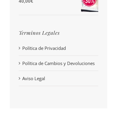
Rango
40,00
€
14,00€
de
hasta
precios:
40,00€
desde
Terminos Legales
7,00€
hasta
Política de Privacidad
40,00€
Política de Cambios y Devoluciones
Aviso Legal