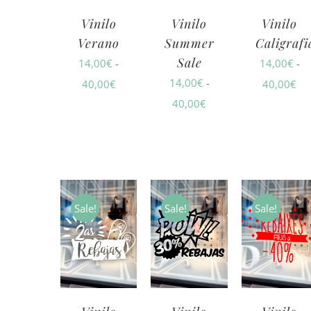
Vinilo
Vinilo
Vinilo
Verano
Summer
Caligrafi
Sale
14,00
€
-
14,00
€
-
14,00
€
-
Rango
Ra
40,00
€
40,00
€
Rango
40,00
€
de
de
de
precios:
pre
precios:
desde
de
desde
14,00€
14
14,00€
hasta
ha
hasta
Sale!
Sale!
Sale!
40,00€
40
40,00€