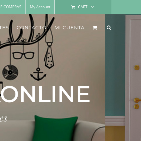
DE COMPRAS
My Account
CART
TES
CONTACTO
MI CUENTA
ONLINE
es