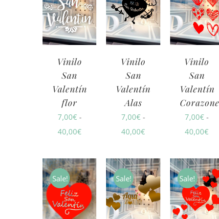
Vinilo
Vinilo
Vinilo
San
San
San
Valentín
Valentín
Valentín
flor
Alas
Corazone
7,00
€
-
7,00
€
-
7,00
€
-
Rango
Rango
Ra
40,00
€
40,00
€
40,00
€
de
de
de
precios:
precios:
pre
desde
desde
de
Sale!
Sale!
Sale!
7,00€
7,00€
7,
hasta
hasta
ha