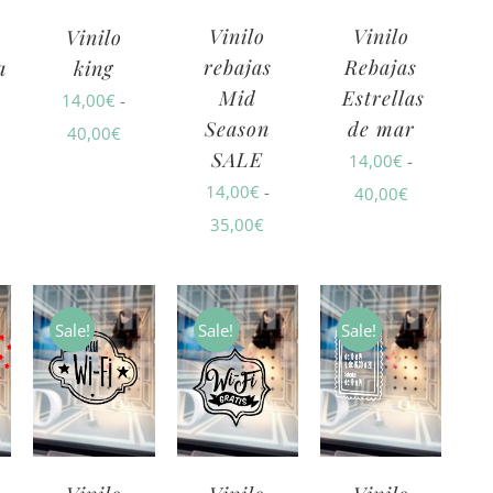
Vinilo
Vinilo
Vinilo
rebajas
Rebajas
a
king
Mid
Estrellas
14,00
€
-
Season
de mar
ngo
Rango
40,00
€
SALE
14,00
€
-
de
14,00
€
-
Rango
40,00
€
cios:
precios:
Rango
35,00
€
de
sde
desde
de
precios:
,00€
14,00€
precios:
desde
sta
hasta
desde
14,00€
Sale!
Sale!
Sale!
,00€
40,00€
14,00€
hasta
hasta
40,00€
35,00€