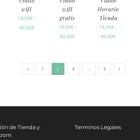
Vinilo
Vinilo
Vinilo
wifi
wifi
Horario
gratis
Tienda
14,00
€
-
14,00
€
-
14,00
€
-
ngo
Rango
40,00
€
Rango
Rango
40,00
€
40,00
€
de
de
de
cios:
precios:
precios:
precios:
sde
desde
desde
desde
,00€
14,00€
1
2
3
…
5
14,00€
14,00€
sta
hasta
hasta
hasta
,00€
40,00€
40,00€
40,00€
ión de Tienda y
Terminos Legales
room