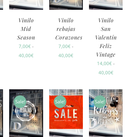
,00€
40,00€
40,00€
40,00€
Vinilo
Vinilo
Vinilo
Mid
San
rebajas
Season
Valentín
Corazones
Feliz
7,00
€
-
7,00
€
-
Vintage
Rango
Rango
40,00
€
40,00
€
14,00
€
-
ngo
de
de
Rango
40,00
€
precios:
precios:
de
cios:
desde
desde
precios:
sde
7,00€
7,00€
desde
00€
hasta
hasta
Sale!
Sale!
Sale!
14,00€
sta
40,00€
40,00€
hasta
,00€
40,00€