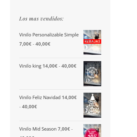
Los mas vendidos:
Vinilo Personalizable Simple
Rango
7,00
€
-
40,00
€
de
precios:
Rango
Vinilo king
14,00
€
-
40,00
€
desde
de
7,00€
precios:
hasta
desde
Vinilo Feliz Navidad
14,00
€
40,00€
14,00€
Rango
-
40,00
€
hasta
de
40,00€
precios:
Vinilo Mid Season
7,00
€
-
desde