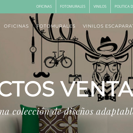
m
OFICINAS
FOTOMURALES
VINILOS
POLITICA 
OFICINAS
FOTOMURALES
VINILOS ESCAPARA
CTOS VENTA
na colección de diseños adaptabl