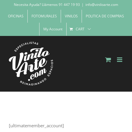
Skip
Necesita Ayuda? Llámenos 91 447 19 93
|
info@viniloarte.com
to
OFICINAS
FOTOMURALES
VINILOS
POLITICA DE COMPRAS
content
My Account
CART
[ultimatemember_account]