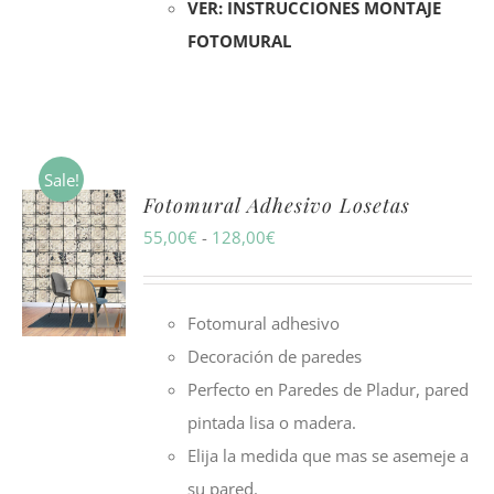
VER: INSTRUCCIONES MONTAJE
FOTOMURAL
Sale!
Fotomural Adhesivo Losetas
Rango
55,00
€
-
128,00
€
de
precios:
Fotomural adhesivo
desde
Decoración de paredes
55,00€
Perfecto en Paredes de Pladur, pared
hasta
pintada lisa o madera.
128,00€
Elija la medida que mas se asemeje a
su pared.