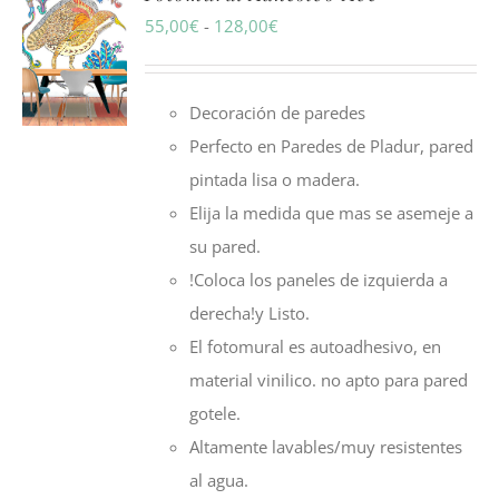
Rango
55,00
€
-
128,00
€
de
precios:
Decoración de paredes
desde
Perfecto en Paredes de Pladur, pared
55,00€
pintada lisa o madera.
hasta
Elija la medida que mas se asemeje a
128,00€
su pared.
!Coloca los paneles de izquierda a
derecha!y Listo.
El fotomural es autoadhesivo, en
material vinilico. no apto para pared
gotele.
Altamente lavables/muy resistentes
al agua.