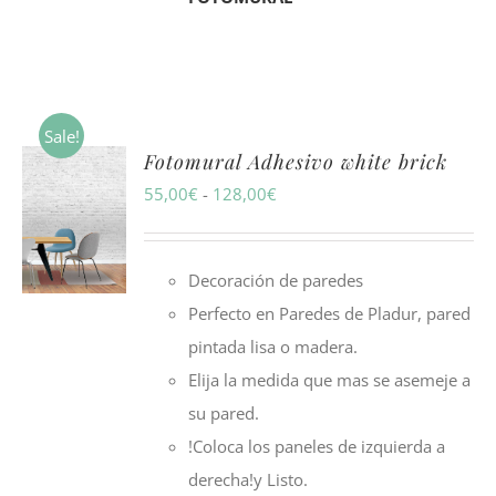
Sale!
Fotomural Adhesivo white brick
Rango
55,00
€
-
128,00
€
de
precios:
Decoración de paredes
desde
Perfecto en Paredes de Pladur, pared
55,00€
pintada lisa o madera.
hasta
Elija la medida que mas se asemeje a
128,00€
su pared.
!Coloca los paneles de izquierda a
derecha!y Listo.