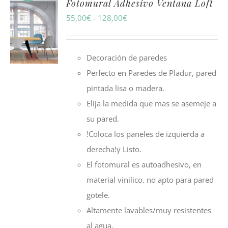
Fotomural Adhesivo Ventana Loft
Rango
55,00
€
-
128,00
€
de
precios:
Decoración de paredes
desde
Perfecto en Paredes de Pladur, pared
55,00€
pintada lisa o madera.
hasta
Elija la medida que mas se asemeje a
128,00€
su pared.
!Coloca los paneles de izquierda a
derecha!y Listo.
El fotomural es autoadhesivo, en
material vinilico. no apto para pared
gotele.
Altamente lavables/muy resistentes
al agua.