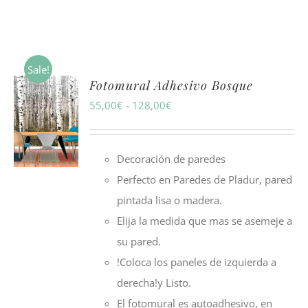
Sale!
Fotomural Adhesivo Bosque
Rango
55,00
€
-
128,00
€
de
precios:
Decoración de paredes
desde
Perfecto en Paredes de Pladur, pared
55,00€
pintada lisa o madera.
hasta
Elija la medida que mas se asemeje a
128,00€
su pared.
!Coloca los paneles de izquierda a
derecha!y Listo.
El fotomural es autoadhesivo, en