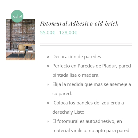
Sale!
Fotomural Adhesivo old brick
Rango
55,00
€
-
128,00
€
de
precios:
Decoración de paredes
desde
Perfecto en Paredes de Pladur, pared
55,00€
pintada lisa o madera.
hasta
Elija la medida que mas se asemeje a
128,00€
su pared.
!Coloca los paneles de izquierda a
derecha!y Listo.
El fotomural es autoadhesivo, en
material vinilico. no apto para pared