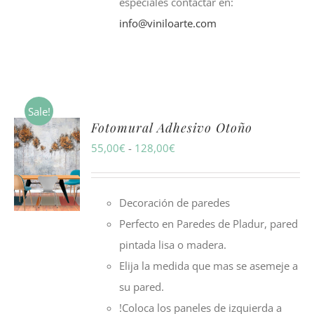
especiales contactar en:
info@viniloarte.com
Sale!
Fotomural Adhesivo Otoño
Rango
55,00
€
-
128,00
€
de
precios:
Decoración de paredes
desde
Perfecto en Paredes de Pladur, pared
55,00€
pintada lisa o madera.
hasta
Elija la medida que mas se asemeje a
128,00€
su pared.
!Coloca los paneles de izquierda a