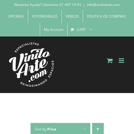
Skip
Necesita Ayuda? Llámenos 91 447 19 93
|
info@viniloarte.com
to
OFICINAS
FOTOMURALES
VINILOS
POLITICA DE COMPRAS
content
My Account
CART
Sort by
Price