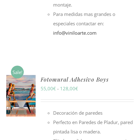
montaje.
Para medidas mas grandes o
especiales contactar en:
info@viniloarte.com
Sale!
Fotomural Adhesivo Boys
Rango
55,00
€
-
128,00
€
de
precios:
Decoración de paredes
desde
Perfecto en Paredes de Pladur, pared
55,00€
pintada lisa o madera.
hasta