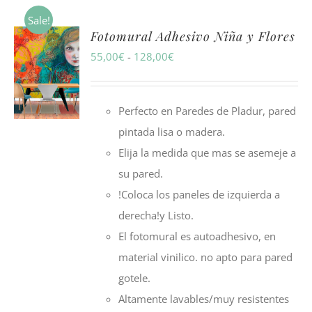
Sale!
Fotomural Adhesivo Niña y Flores
Rango
55,00
€
-
128,00
€
de
precios:
Perfecto en Paredes de Pladur, pared
desde
pintada lisa o madera.
55,00€
Elija la medida que mas se asemeje a
hasta
su pared.
128,00€
!Coloca los paneles de izquierda a
derecha!y Listo.
El fotomural es autoadhesivo, en
material vinilico. no apto para pared
gotele.
Altamente lavables/muy resistentes