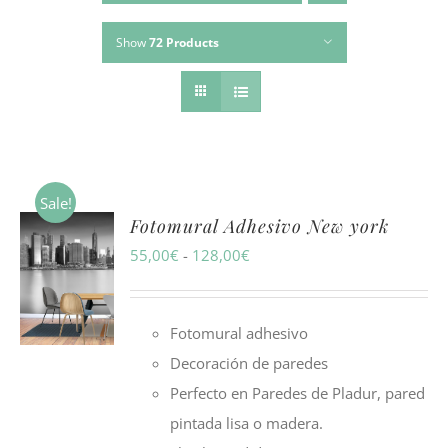
Show
72 Products
Sale!
Fotomural Adhesivo New york
Rango
55,00
€
-
128,00
€
de
precios:
Fotomural adhesivo
desde
Decoración de paredes
55,00€
Perfecto en Paredes de Pladur, pared
hasta
pintada lisa o madera.
128,00€