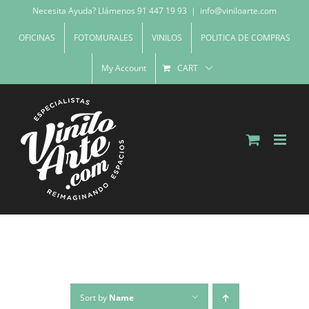
Skip
Necesita Ayuda? Llámenos 91 447 19 93
|
info@viniloarte.com
to
OFICINAS
FOTOMURALES
VINILOS
POLITICA DE COMPRAS
content
My Account
CART
Sort by
Name