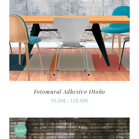
Fotomural Adhesivo Otoño
Rango
55,00
€
-
128,00
€
de
precios:
desde
Sale!
55,00€