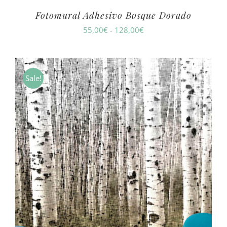
Fotomural Adhesivo Bosque Dorado
Rango
55,00
€
-
128,00
€
de
precios:
desde
Sale!
55,00€
hasta
128,00€