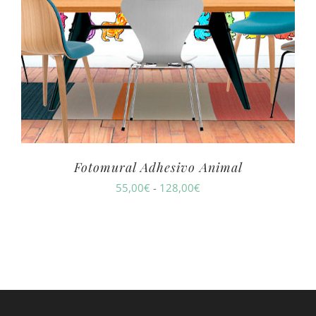
Fotomural Adhesivo Animal
Rango
55,00
€
-
128,00
€
de
precios:
desde
55,00€
hasta
128,00€