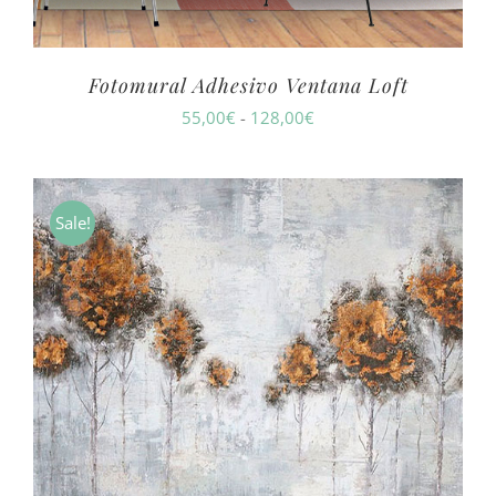
Fotomural Adhesivo Ventana Loft
Rango
55,00
€
-
128,00
€
de
precios:
desde
Sale!
55,00€
hasta
128,00€