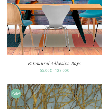
Fotomural Adhesivo Boys
Rango
55,00
€
-
128,00
€
de
precios:
desde
Sale!
55,00€
hasta