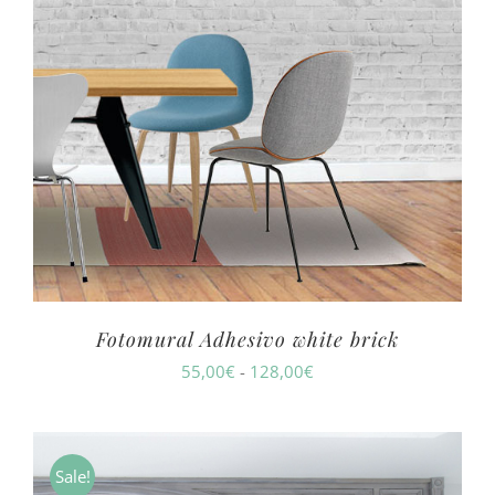
Fotomural Adhesivo white brick
Rango
55,00
€
-
128,00
€
de
precios:
desde
Sale!