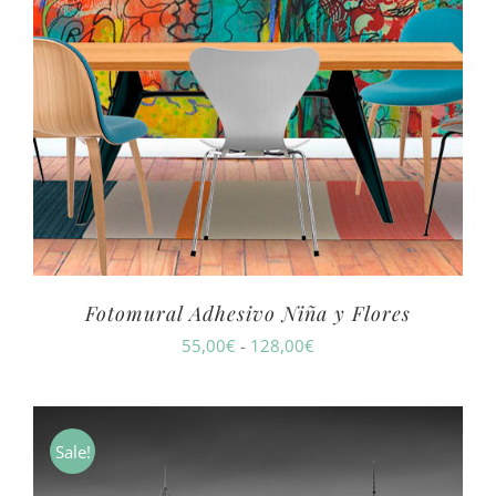
Fotomural Adhesivo Niña y Flores
Rango
55,00
€
-
128,00
€
de
precios:
desde
Sale!
55,00€