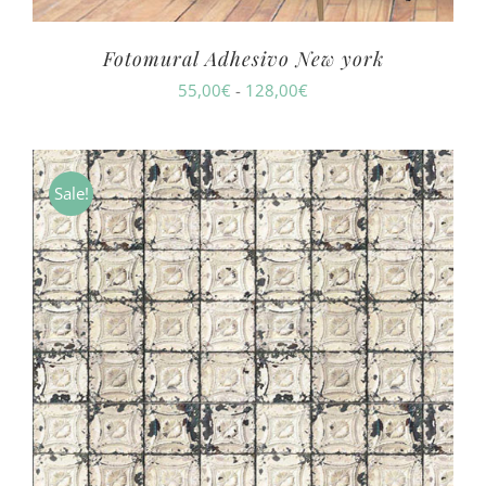
Fotomural Adhesivo New york
Rango
55,00
€
-
128,00
€
de
precios:
desde
Sale!
55,00€
hasta
128,00€