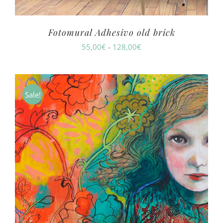
Fotomural Adhesivo old brick
Rango
55,00
€
-
128,00
€
de
precios:
desde
Sale!
55,00€
hasta
128,00€