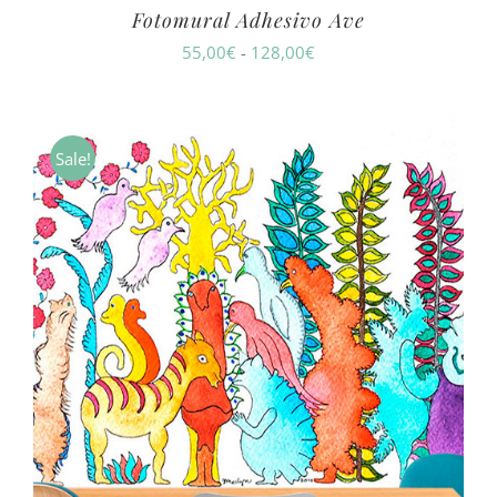
Fotomural Adhesivo Ave
Rango
55,00
€
-
128,00
€
de
precios:
desde
Sale!
55,00€
hasta
128,00€