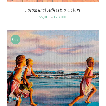
Fotomural Adhesivo Colors
Rango
55,00
€
-
128,00
€
de
precios:
desde
Sale!
55,00€
hasta
128,00€