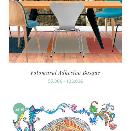
Fotomural Adhesivo Bosque
Rango
55,00
€
-
128,00
€
de
precios:
desde
Sale!
55,00€
hasta