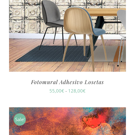
Fotomural Adhesivo Losetas
Rango
55,00
€
-
128,00
€
de
precios:
desde
Sale!
55,00€